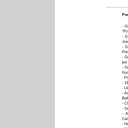
Pre
- G
“Pi
- G
Jor
- G
Pre
- G
por
- G
Gui
- P
- 1
- L
- A
Bel
- C
- S
- A
Cat
- H