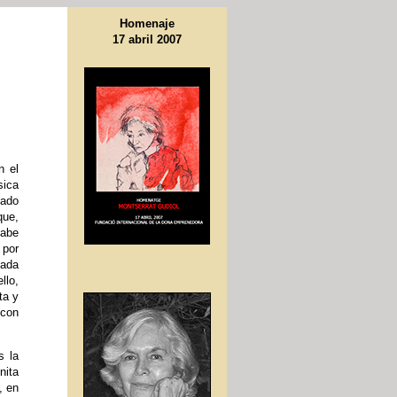
Homenaje
17 abril 2007
n el
sica
hado
que,
sabe
 por
nada
llo,
ta y
 con
s la
nita
, en