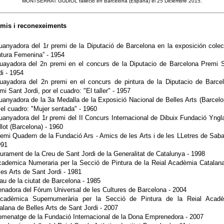
MONTSERRAT GUDIOL falleció en Barcelona (España) el 25 Diciembre 2015.
mis i reconexeiments
uanyadora del 1r premi de la Diputació de Barcelona en la exposición colec
ntura Femenina” - 1954
uayadora del 2n premi en el concurs de la Diputacio de Barcelona Premi 
di - 1954
uayadora del 2n premi en el concurs de pintura de la Diputacio de Barce
mi Sant Jordi, por el cuadro: "El taller" - 1957
uanyadora de la 3a Medalla de la Exposició Nacional de Belles Arts (Barcelo
 el cuadro: "Mujer sentada" - 1960
uanyadora del 1r premi del II Concurs Internacional de Dibuix Fundació Yngl
llot (Barcelona) - 1960
remi Quadern de la Fundació Ars - Amics de les Arts i de les LLetres de Saba
991
liurament de la Creu de Sant Jordi de la Generalitat de Catalunya - 1998
cademica Numeraria per la Secció de Pintura de la Reial Acadèmia Catalan
les Arts de Sant Jordi - 1981
lau de la ciutat de Barcelona - 1985
enadora del Fòrum Universal de les Cultures de Barcelona - 2004
cadèmica Supernumerària per la Secció de Pintura de la Reial Acad
alana de Belles Arts de Sant Jordi - 2007
omenatge de la Fundació Internacional de la Dona Emprenedora - 2007