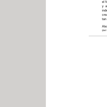
el 
y a
ind
cre
tan
Ale
(del