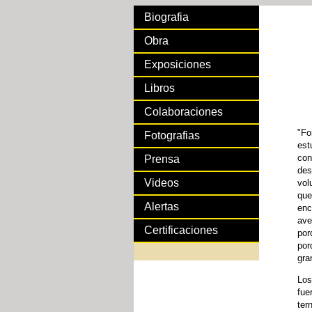
Biografia
Obra
Exposiciones
Libros
Colaboraciones
"Fo
Fotografias
est
con
Prensa
des
Videos
vol
que
Alertas
enc
ave
Certificaciones
por
por
gra
Los
fue
ter