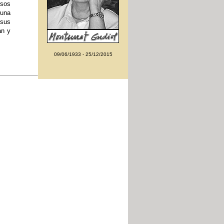
osos
 una
 sus
an y
09/06/1933 - 25/12/2015