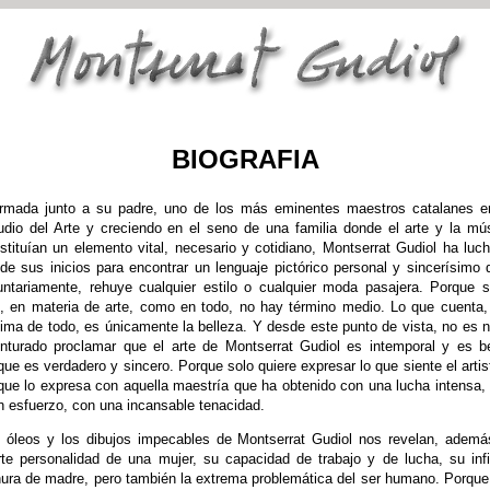
BIOGRAFIA
rmada junto a su padre, uno de los más eminentes maestros catalanes e
udio del Arte y creciendo en el seno de una familia donde el arte y la mú
stituían un elemento vital, necesario y cotidiano, Montserrat Gudiol ha luc
de sus inicios para encontrar un lenguaje pictórico personal y sincerísimo 
untariamente, rehuye cualquier estilo o cualquier moda pasajera. Porque 
, en materia de arte, como en todo, no hay término medio. Lo que cuenta,
ima de todo, es únicamente la belleza. Y desde este punto de vista, no es 
nturado proclamar que el arte de Montserrat Gudiol es intemporal y es be
que es verdadero y sincero. Porque solo quiere expresar lo que siente el artis
que lo expresa con aquella maestría que ha obtenido con una lucha intensa,
n esfuerzo, con una incansable tenacidad.
 óleos y los dibujos impecables de Montserrat Gudiol nos revelan, ademá
rte personalidad de una mujer, su capacidad de trabajo y de lucha, su infi
nura de madre, pero también la extrema problemática del ser humano. Porque