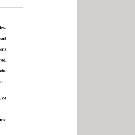
tiva
Sant
lona
na),
ada-
dell
a de
èmia